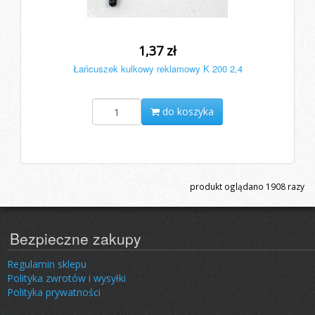
1,37 zł
Łańcuszek kulkowy reklamowy K 200 2,4
do koszyka
produkt oglądano
1908
razy
Bezpieczne zakupy
Regulamin sklepu
Polityka zwrotów i wysyłki
Polityka prywatności