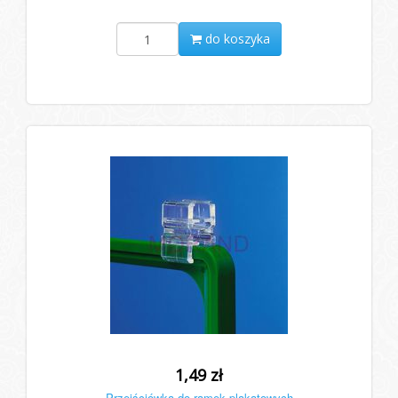
do koszyka
1,49 zł
Przejściówka do ramek plakatowych