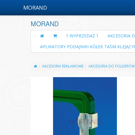
MORAND
MORAND
1 WYPRZEDAŻ 1
AKCESORIA 
APLIKATORY PODAJNIKI KÓŁEK TAŚM KLEJĄCY
AKCESORIA REKLAMOWE
AKCESORIA DO FOLDERÓW