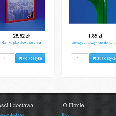
28,62 zł
1,85 zł
Ramka plakatowa ścienna
Uchwyt z haczykiem do ram
do koszyka
do koszyka
ości i dostawa
O Firmie
koszty dostawy
Blog