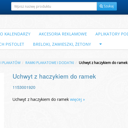
Szukaj
DO KALENDARZY
AKCESORIA REKLAMOWE
APLIKATORY POD
CH PISTOLET
BRELOKI, ZAWIESZKI, ŻETONY
 I PLAKATÓW
RAMKI PLAKATOWE I DODATKI
Uchwyt z haczykiem do ramek
Uchwyt z haczykiem do ramek
1153001920
Uchwyt z haczykiem do ramek
więcej »