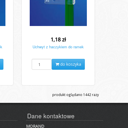
1,18 zł
ek
Uchwyt z haczykiem do ramek
do koszyka
produkt oglądano
1442
razy
Dane kontaktowe
MORAND