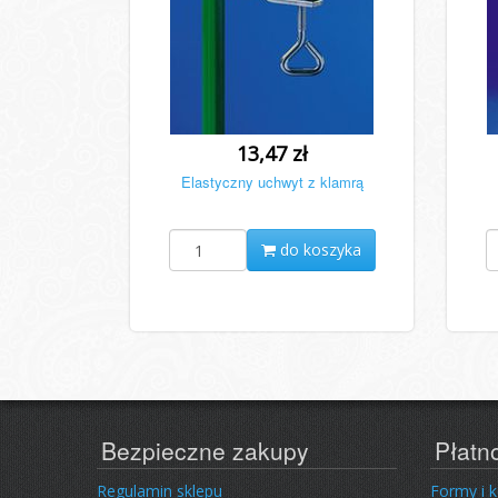
13,47 zł
Elastyczny uchwyt z klamrą
do koszyka
Bezpieczne zakupy
Płatn
Regulamin sklepu
Formy i 