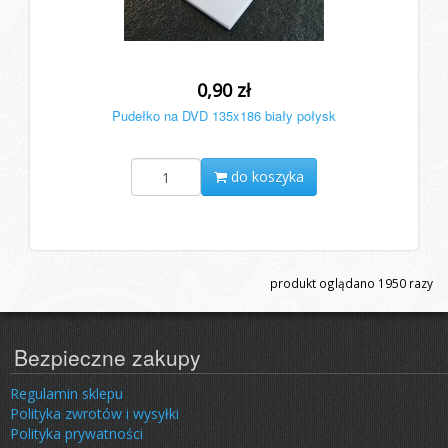
0,90 zł
Pudełko na DVD 135x186 biały połysk
do koszyka
produkt oglądano
1950
razy
Bezpieczne zakupy
Regulamin sklepu
Polityka zwrotów i wysyłki
Polityka prywatności