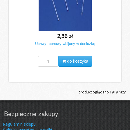
2,36 zł
Uchwyt cenowy wbijany w doniczkę
do koszyka
produkt oglądano
1919
razy
Bezpieczne zakupy
Regulamin sklepu
Polityka zwrotów i wysyłki