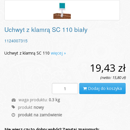
Uchwyt z klamrą SC 110 biały
1124007315
Uchwyt z klamrą SC 110
więcej »
19,43 zł
(netto: 15,80 zł)
Dodaj do koszyka
waga produktu:
0.3 kg
produkt
nowy
produkt na zamówienie
Nie wiesz czy to dobry wybór? Zapytaj znajomych: