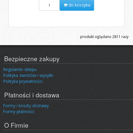
do koszyka
produkt oglądano
2811
razy
Bezpieczne zakupy
Regulamin sklepu
Polityka zwrotów i wysyłki
Polityka prywatności
Płatności i dostawa
Formy i koszty dostawy
Formy płatności
O Firmie