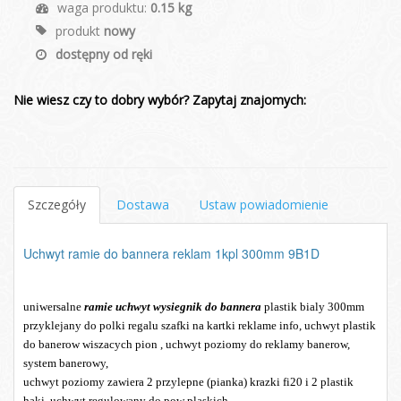
waga produktu:
0.15 kg
produkt
nowy
dostępny od ręki
Nie wiesz czy to dobry wybór? Zapytaj znajomych:
Szczegóły
Dostawa
Ustaw powiadomienie
Uchwyt ramie do bannera reklam 1kpl 300mm 9B1D
uniwersalne
ramie uchwyt wysiegnik do bannera
plastik bialy 300mm
przyklejany do polki regalu szafki na kartki reklame info, uchwyt plastik
do banerow wiszacych pion , uchwyt poziomy do reklamy banerow,
system banerowy,
uchwyt poziomy zawiera 2 przylepne (pianka) krazki fi20 i 2 plastik
haki, uchwyt regulowany do pow plaskich,