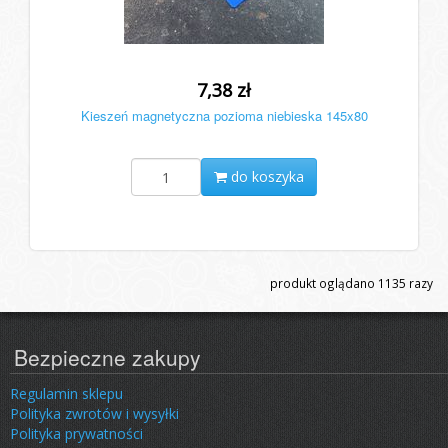
7,38 zł
Kieszeń magnetyczna pozioma niebieska 145x80
do koszyka
produkt oglądano
1135
razy
Bezpieczne zakupy
Regulamin sklepu
Polityka zwrotów i wysyłki
Polityka prywatności