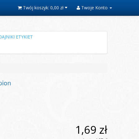
Twój koszyk:
0,00 zł
Twoje Konto
AJNIKI ETYKIET
pion
1,69 zł