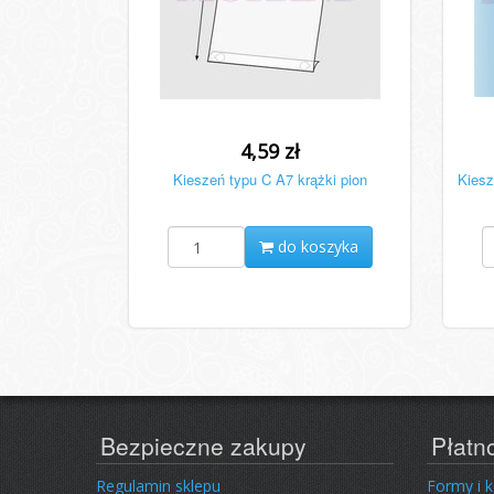
4,59 zł
Kieszeń typu C A7 krążki pion
Kiesz
do koszyka
Bezpieczne zakupy
Płatn
Regulamin sklepu
Formy i 