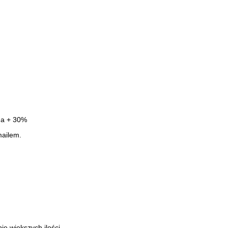
ena + 30%
mailem.
e większych ilości.