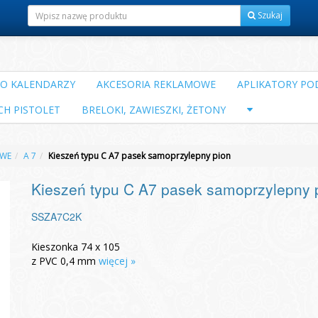
Szukaj
DO KALENDARZY
AKCESORIA REKLAMOWE
APLIKATORY POD
CH PISTOLET
BRELOKI, ZAWIESZKI, ŻETONY
WE
A 7
Kieszeń typu C A7 pasek samoprzylepny pion
Kieszeń typu C A7 pasek samoprzylepny 
SSZA7C2K
Kieszonka 74 x 105
z PVC 0,4 mm
więcej »