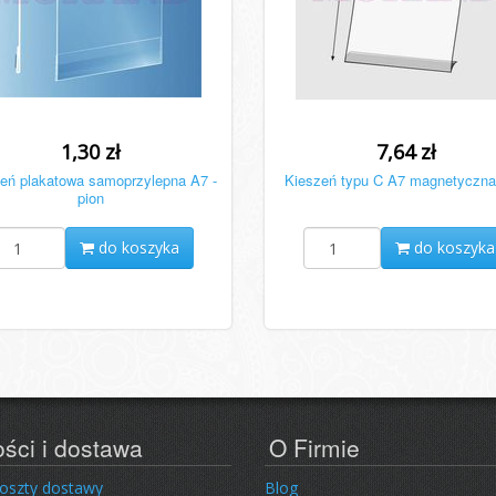
1,30 zł
7,64 zł
eń plakatowa samoprzylepna A7 -
Kieszeń typu C A7 magnetyczna
pion
do koszyka
do koszyka
ości i dostawa
O Firmie
koszty dostawy
Blog