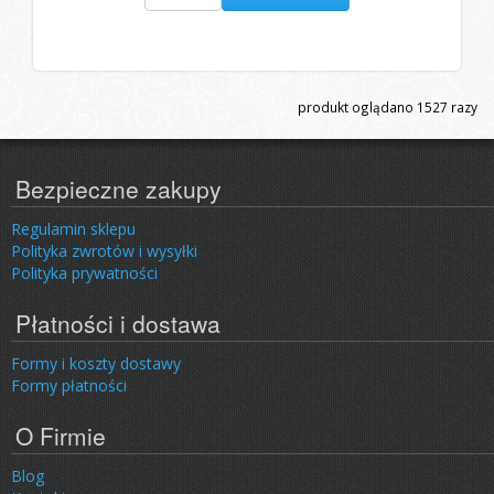
produkt oglądano
1527
razy
Bezpieczne zakupy
Regulamin sklepu
Polityka zwrotów i wysyłki
Polityka prywatności
Płatności i dostawa
Formy i koszty dostawy
Formy płatności
O Firmie
Blog