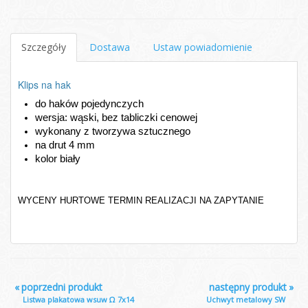
Szczegóły
Dostawa
Ustaw powiadomienie
Klips na hak
do haków pojedynczych
wersja: wąski, bez tabliczki cenowej
wykonany z tworzywa sztucznego
na drut 4 mm
kolor biały
WYCENY HURTOWE
TERMIN REALIZACJI
NA ZAPYTANIE
«
poprzedni produkt
następny produkt
»
Listwa plakatowa wsuw Ω 7x14
Uchwyt metalowy SW