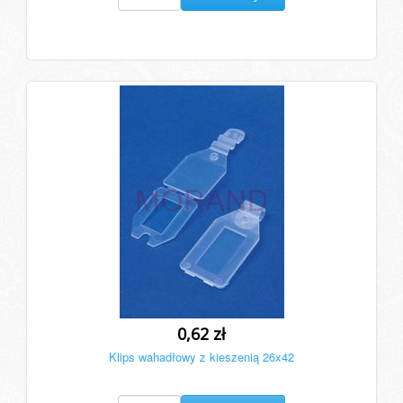
0,62 zł
Klips wahadłowy z kieszenią 26x42