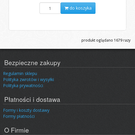
do koszyka
produkt oglądano
1679
razy
Bezpieczne zakupy
Regulamin sklepu
Polityka zwrotów i wysyłki
Polityka prywatności
Płatności i dostawa
Formy i koszty dostawy
Formy płatności
O Firmie