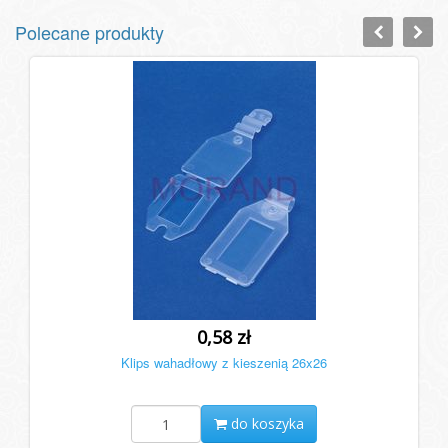
Polecane produkty
0,58 zł
Klips wahadłowy z kieszenią 26x26
do koszyka