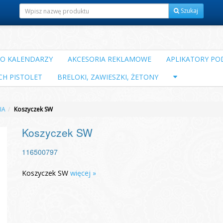
Szukaj
DO KALENDARZY
AKCESORIA REKLAMOWE
APLIKATORY POD
CH PISTOLET
BRELOKI, ZAWIESZKI, ŻETONY
IA
Koszyczek SW
Koszyczek SW
116500797
Koszyczek SW
więcej »