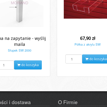
a na zapytanie - wyślij
67,90 zł
maila
Półka z akrylu SW
Słupek SW 2000
do koszyka
do koszyka
ości i dostawa
O Firmie