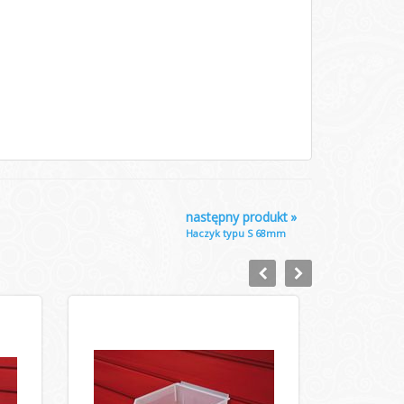
następny produkt
»
Haczyk typu S 68mm