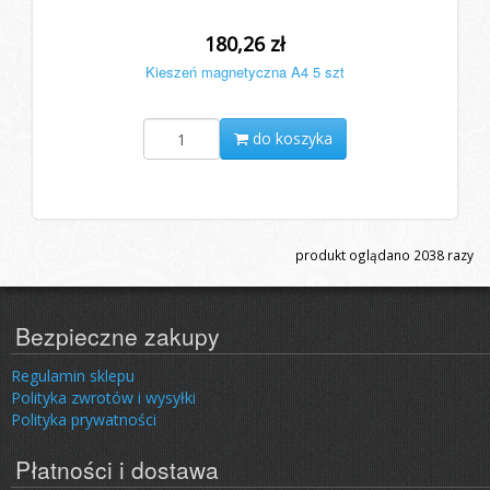
180,26 zł
Kieszeń magnetyczna A4 5 szt
do koszyka
produkt oglądano
2038
razy
Bezpieczne zakupy
Regulamin sklepu
Polityka zwrotów i wysyłki
Polityka prywatności
Płatności i dostawa