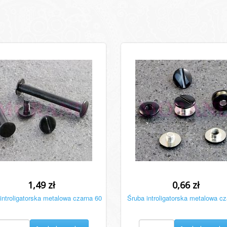
1,49 zł
0,66 zł
introligatorska metalowa czarna 60
Śruba introligatorska metalowa cz