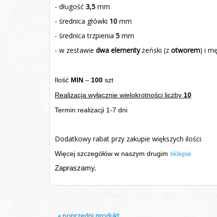
- długość
3,5
mm
- średnica główki
10
mm
- średnica trzpienia
5
mm
- w zestawie
dwa elementy
żeński (z
otworem
) i m
Ilość
MIN
–
100
szt
Realizacja wyłącznie wielokrotności liczby
10
Termin realizacji 1-7 dni
Dodatkowy rabat przy zakupie większych ilości.
Więcej szczegółów w naszym drugim
sklepie
Zapraszamy.
«
poprzedni produkt