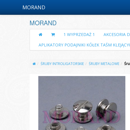
MORAND
MORAND
1 WYPRZEDAŻ 1
AKCESORIA 
APLIKATORY PODAJNIKI KÓŁEK TAŚM KLEJĄCY
ŚRUBY INTROLIGATORSKIE
ŚRUBY METALOWE
Śru