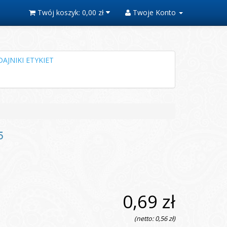
Twój koszyk:
0,00 zł
Twoje Konto
AJNIKI ETYKIET
5
0,69 zł
(netto: 0,56 zł)