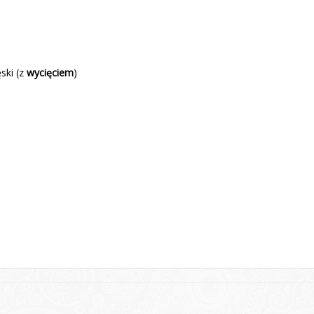
ęski (z
wycięciem
)