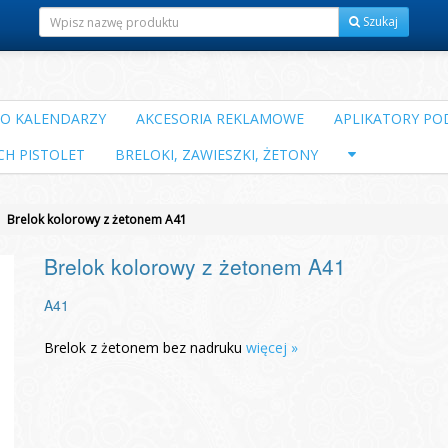
Szukaj
DO KALENDARZY
AKCESORIA REKLAMOWE
APLIKATORY POD
CH PISTOLET
BRELOKI, ZAWIESZKI, ŻETONY
Brelok kolorowy z żetonem A41
Brelok kolorowy z żetonem A41
A41
Brelok z żetonem bez nadruku
więcej »