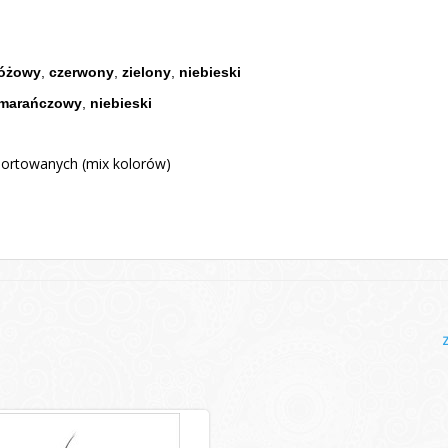
óżowy
,
czerwony
,
zielon
y
,
niebieski
marańczowy
,
niebieski
sortowanych (mix kolorów)
Z