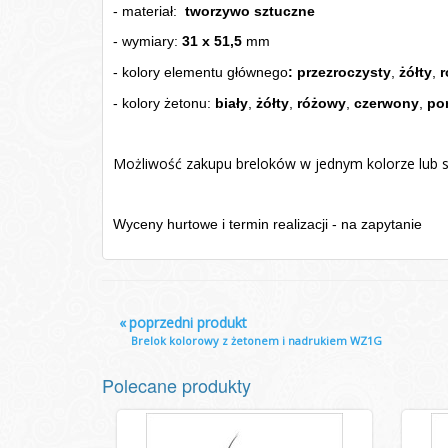
- materiał:
tworzywo
sztuczne
- wymiary:
31 x 51,5
mm
-
kolory elementu głównego
: przezroczysty
,
żółty
,
r
-
kolory żetonu:
biały
,
żółty
,
różowy
,
czerwony
,
po
Możliwość zakupu breloków w jednym kolorze lub 
Wyceny hurtowe i termin realizacji - na zapytanie
«
poprzedni produkt
Brelok kolorowy z żetonem i nadrukiem WZ1G
Polecane produkty