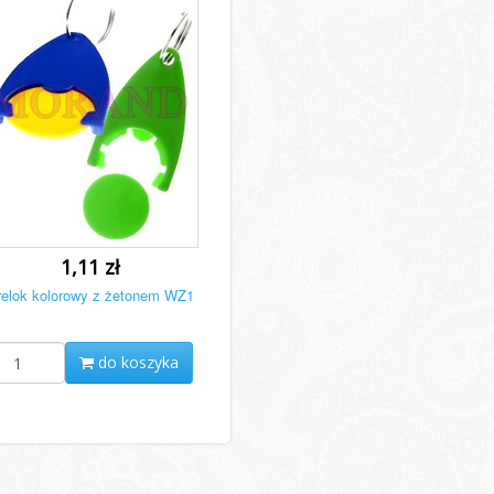
1,11 zł
relok kolorowy z żetonem WZ1
do koszyka