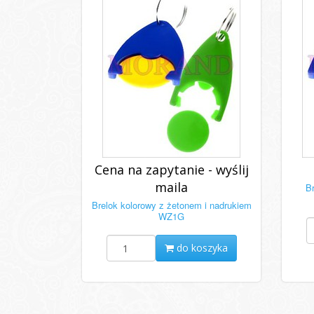
Cena na zapytanie - wyślij
maila
B
Brelok kolorowy z żetonem i nadrukiem
WZ1G
do koszyka