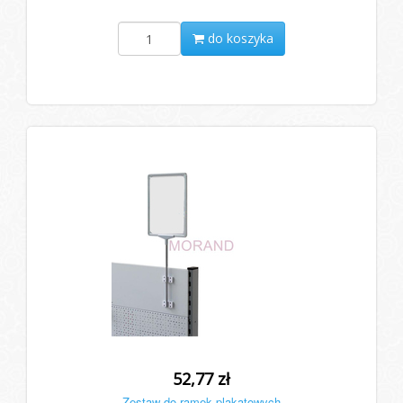
do koszyka
52,77 zł
Zestaw do ramek plakatowych