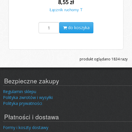
8,55 zł
Łącznik ruchomy T
do koszyka
produkt oglądano
1834
razy
Bezpieczne zakupy
Regulamin sklepu
Polityka zwrotów i wysyłki
Polityka prywatności
Płatności i dostawa
Formy i koszty dostawy