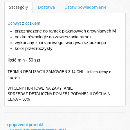
Szczegóły
Dostawa
Ustaw powiadomienie
Uchwyt z oczkiem
przeznaczone do ramek plakatowych drewnianych M
oczko równoległe do zawieszania ramek
wykonany z niełamliwego tworzywa sztucznego
kolor przezroczysty
.
Ilość min - 50 szt
TERMIN REALIZACJI ZAMÓWIEŃ 3-14 DNI – informujemy e-
mailem
WYCENY HURTOWE NA ZAPYTANIE
SPRZEDAŻ DETALICZNA PONIŻEJ PODANEJ ILOŚCI MIN –
CENA + 30%
«
poprzedni produkt
Kieszeń U do ramek drewnianych M