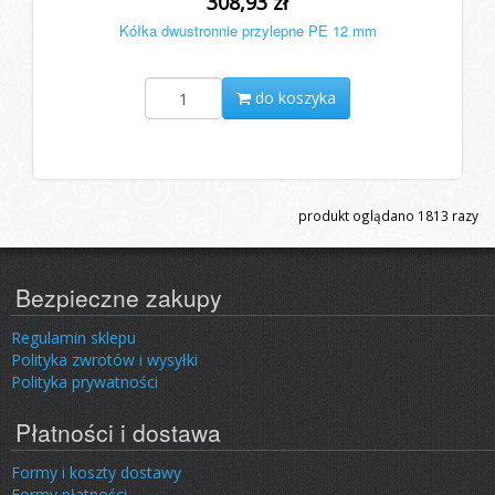
308,93 zł
Kółka dwustronnie przylepne PE 12 mm
do koszyka
produkt oglądano
1813
razy
Bezpieczne zakupy
Regulamin sklepu
Polityka zwrotów i wysyłki
Polityka prywatności
Płatności i dostawa
Formy i koszty dostawy
Formy płatności