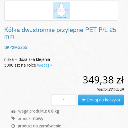
Kółka dwustronnie przylepne PET P/L 25
mm
SKP2MS255
niska + duża siła klejenia
5000 szt na rolce
więcej »
349,38 zł
(netto: 284,05 zł)
Dodaj do koszyka
waga produktu:
0.8 kg
produkt
nowy
produkt na zamówienie