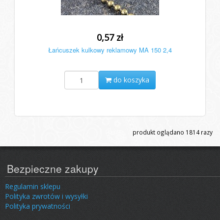
0,57 zł
Łańcuszek kulkowy reklamowy MA 150 2,4
do koszyka
produkt oglądano
1814
razy
Bezpieczne zakupy
Regulamin sklepu
Polityka zwrotów i wysyłki
Polityka prywatności