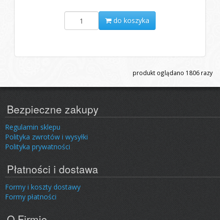
do koszyka
produkt oglądano
1806
razy
Bezpieczne zakupy
Regulamin sklepu
Polityka zwrotów i wysyłki
Polityka prywatności
Płatności i dostawa
Formy i koszty dostawy
Formy płatności
O Firmie