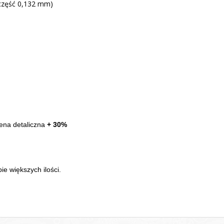
 część 0,132 mm)
ena detaliczna
+ 30%
e większych ilości.