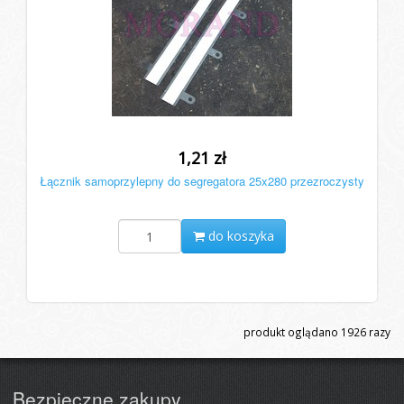
1,21 zł
Łącznik samoprzylepny do segregatora 25x280 przezroczysty
do koszyka
produkt oglądano
1926
razy
Bezpieczne zakupy