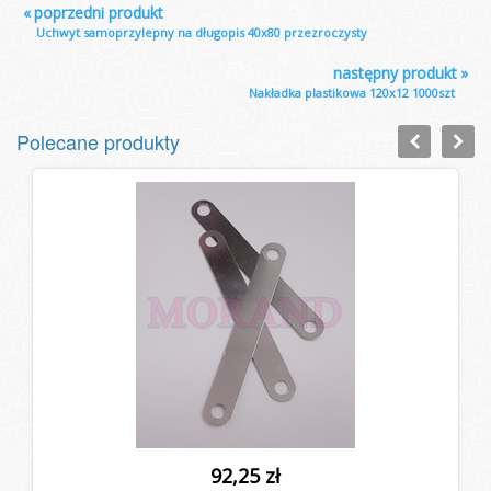
«
poprzedni produkt
Uchwyt samoprzylepny na długopis 40x80 przezroczysty
następny produkt
»
Nakładka plastikowa 120x12 1000szt
Polecane produkty
92,25 zł