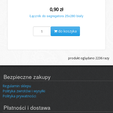
0,90 zł
Łącznik do segregatora 25x280 biały
do koszyka
produkt oglądano
2236
razy
Bezpieczne zakupy
Regulamin sklepu
Polityka zwrotów i wysyłki
Polityka prywatności
Płatności i dostawa