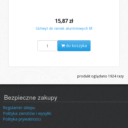
15,87 zł
Uchwyt do ramek aluminiowych M
do koszyka
produkt oglądano
1924
razy
Bezpieczne zakupy
Regulamin sklepu
Polityka zwrotów i wysyłki
Polityka prywatności